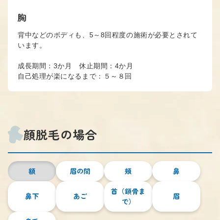
胸
背中などのボディも、5～8回程度の施術が必要とされて
います。
成長期間：3か月 休止期間：4か月
自己処理が楽になるまで：５～８回
顔脱毛の場合
額
眉の間
頬
鼻
首（鎖骨ま
鼻下
あご
眉
で）